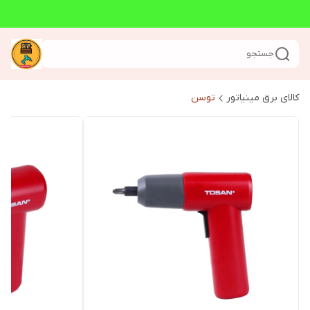
جستجو
کالای برق مینیاتور
توسن