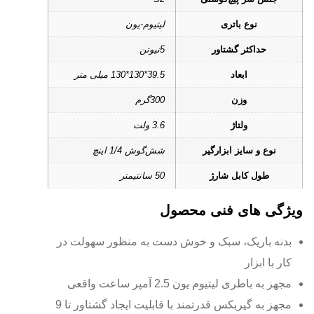
نوع باتری
لیتیوم-یون
حداکثر گشتاور
5نیوتن
ابعاد
39.5*130*130 میلی متر
وزن
300گرم
ولتاژ
3.6 ولت
نوع و سایز ابزارگیر
شش‌‌گوش 1/4 اینچ
طول کابل شارژ
50 سانتیمتر
ویژگی های فنی محصول
بدنه باریک، سبک و خوش دست به منظور سهولت در
کار با ابزار
مجهز به باطری لیتیوم یون 2.5 آمپر ساعت واقعی
مجهز به گیربکس قدرتمند با قابلیت ایجاد گشتاور تا 9