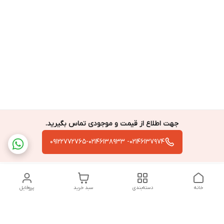
جهت اطلاع از قیمت و موجودی تماس بگیرید.
02146137974- 09122772765-02146138933
خانه
دسته‌بندی
سبد خرید
پروفایل