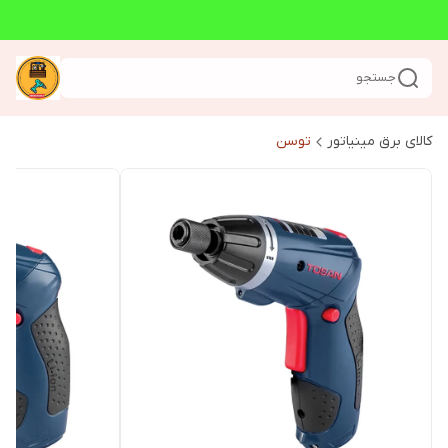
جستجو
کالای برق مینیاتور
توسن