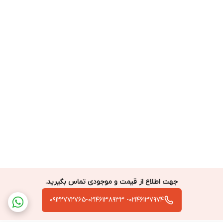
جهت اطلاع از قیمت و موجودی تماس بگیرید.
02146137974- 09122772765-02146138933