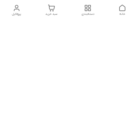
خانه
دسته‌بندی
سبد خرید
پروفایل
دسترسی سریع
تماس با ما
سیاست حریم خصوصی
درباره ما
قوانین و مقررات
از ساعت 9 صبح تا 9 شب پاسخگوی شما هستیم
شماره تماس
02146137974- 09122772765-02146138933
آدرس ایمیل
morteza.azadi.61@gmail.com