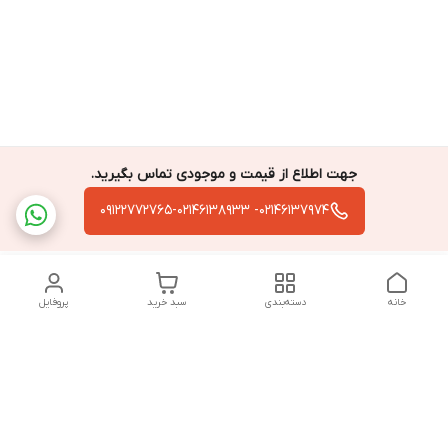
مجهز به موتور براشلس 12 ولت (بدون ذغال) با طول
عمر بالا
دارای چراغ LED به منظور کار در محیط های کم نور
دارای کیف حمل و نقل مقاوم به منظور سهولت در
حمل و نگهداری از ابزار
توانایی سوراخکاری و پیچ کاری در سطوح مختلف
جهت اطلاع از قیمت و موجودی تماس بگیرید.
فلزی، چوبی و پلاستیکی
02146137974- 09122772765-02146138933
مجهز به نشانگر وضعیت شارژ باطری هنگام کار به
منظور مدیریت مصرف باطری
دارای کلید برق مدل گازی
خانه
دسته‌بندی
سبد خرید
پروفایل