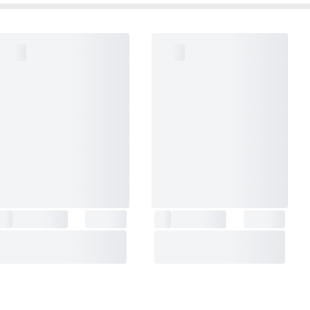
چوب
حداکثر قطر سوراخ‌کاری در
10میلی متر
فلز
نوع باتری
لیتیوم-یون
ظرفیت باتری
1/5آمپرساعت
مدت‌ زمان شارژ باتری
60 دقیقه
تعداد حالت های سرعت
2
نوع کاربری
پیچ کاری-دریل کاری
نوع موتور
براشلس
وزن
696گرم
وزن باتری
184گرم
شارژر
2 آمپر
تعداد گشتاور قابل تنظیم
21+1