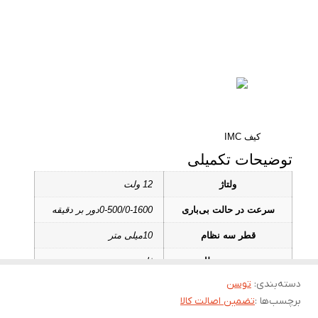
کیف IMC
توضیحات تکمیلی
ولتاژ
12 ولت
سرعت در حالت بی‌باری
0-500/0-1600دور بر دقیقه
قطر سه‌ نظام
10میلی متر
جنس سه نظام
فلزی
دسته‌بندی
:
توسن
حداکثر گشتاور
28نیوتن بر متر
برچسب‌ها :
تضمین اصالت کالا
حداکثر قطر سوراخ‌کاری در
18میلی متر