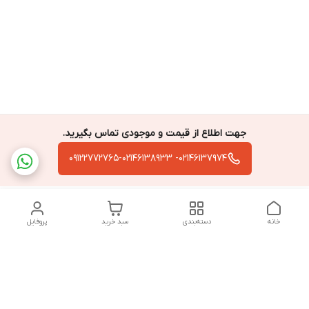
جهت اطلاع از قیمت و موجودی تماس بگیرید.
02146137974- 09122772765-02146138933
خانه
دسته‌بندی
سبد خرید
پروفایل