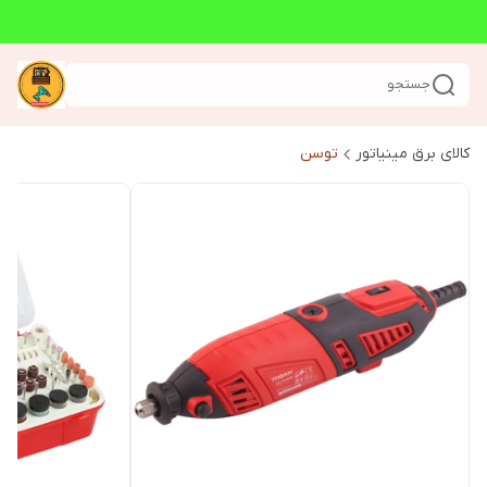
جستجو
کالای برق مینیاتور
توسن