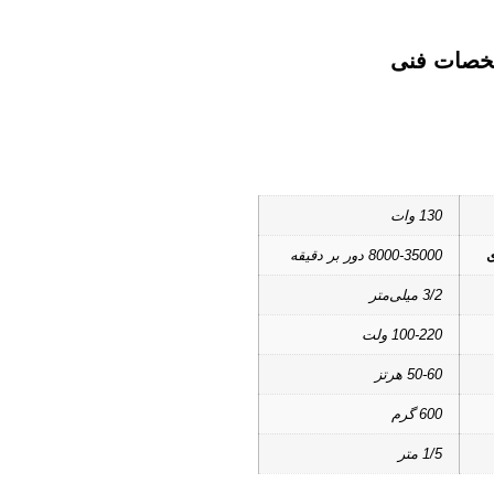
صات فنی
130 وات
ی
8000-35000 دور بر دقیقه
3/2 میلی‌متر
100-220 ولت
50-60 هرتز
600 گرم
1/5 متر