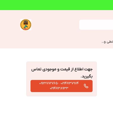
طی و...
جهت اطلاع از قیمت و موجودی تماس
بگیرید.
02146137974- 09122772765-
02146138933