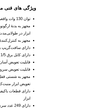
ویژگی های فنی 
توان 130 وات واقعی
مجهز به بدنۀ ارگون
ابزار در طولانی‌مدت
مجهز به کنترل‌کنند
دارای سافت‌گریپ با
دارای کابل برق 1/5 متری با روکش ضخیم
قابلیت تعویض آسان
قابلیت تعویض سریع 
مجهز به شستی قفل‌
تعویض ابزار منبت‌ک
دارای قطعات باکیف
ابزار
دارای 249 عدد سری با کیفیت و کاربردی