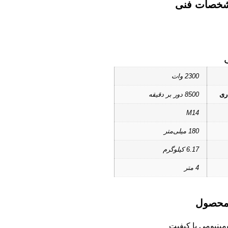
خصات فنی
2300 وات
ری
8500 دور بر دقیقه
M14
180 میلی‌متر
6.17 کیلوگرم
4 متر
 محصول
مینیومی با کیفیت