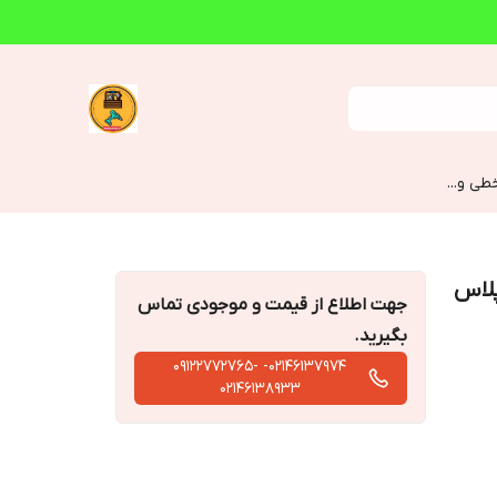
طی و...
وات سری پلاس
جهت اطلاع از قیمت و موجودی تماس
بگیرید.
02146137974- 09122772765-
02146138933