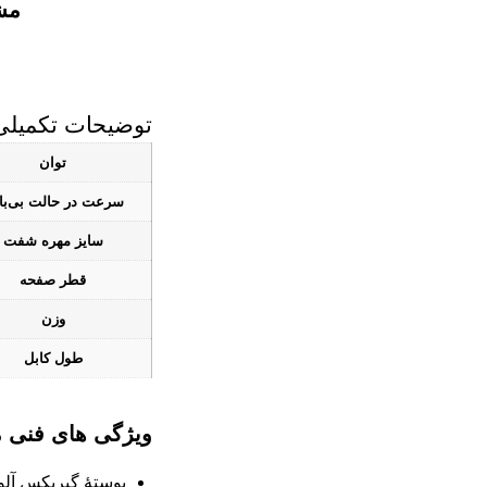
مش
توضیحات تکمیلی
توان
سرعت در حالت بی‌با
سایز مهره شفت
قطر صفحه
وزن
طول کابل
ویژگی های فنی
پوستۀ گیربکس آلو