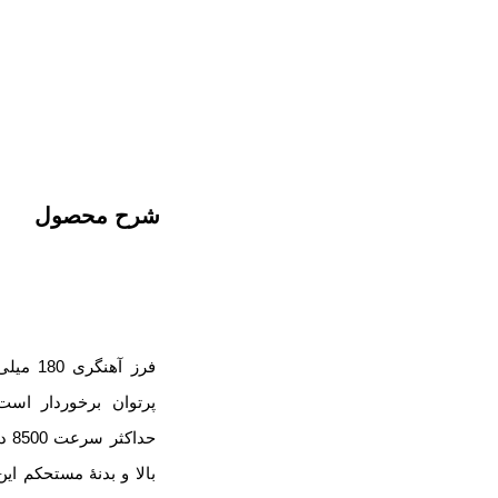
شرح محصول
فرز آهنگری 180 میلی‌متر مدل 3386A
پرتوان برخوردار است
حدا
بالا و بدنۀ مستحکم ای