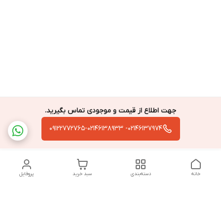
جهت اطلاع از قیمت و موجودی تماس بگیرید.
02146137974- 09122772765-02146138933
خانه
دسته‌بندی
سبد خرید
پروفایل