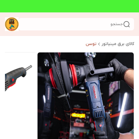
جستجو
کالای برق مینیاتور
توسن