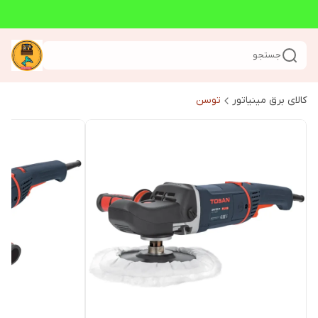
جستجو
کالای برق مینیاتور
توسن