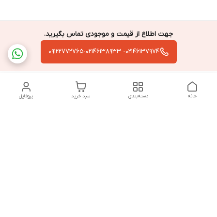
جهت اطلاع از قیمت و موجودی تماس بگیرید.
02146137974- 09122772765-02146138933
خانه
دسته‌بندی
سبد خرید
پروفایل
دسترسی سریع
تماس با ما
سیاست حریم خصوصی