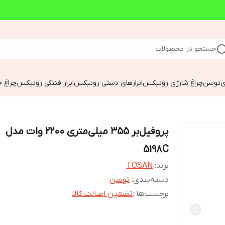
جستجو در محصولات
ی
توسن
چراغ شارژی رونیکس
ابزارهای دستی رونیکس
ابزار فندکی رونیکس
چراغ خ
پروفیل‌بر 355 میلی‌متری 2200 وات مدل
5198C
برند:
TOSAN
دسته‌بندی
:
توسن
برچسب‌ها :
تضمین اصالت کالا