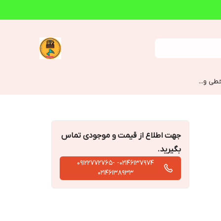
طی و...
جهت اطلاع از قیمت و موجودی تماس
بگیرید.
02146137974- 09122772765-
02146138933