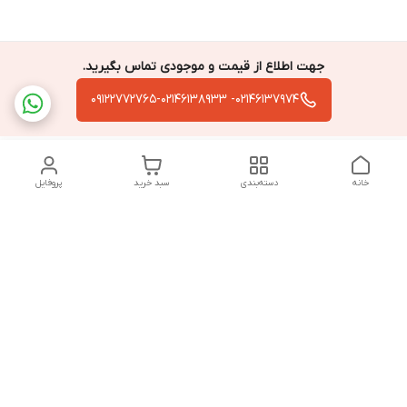
جهت اطلاع از قیمت و موجودی تماس بگیرید.
02146137974- 09122772765-02146138933
خانه
دسته‌بندی
سبد خرید
پروفایل
دسترسی سریع
تماس با ما
سیاست حریم خصوصی