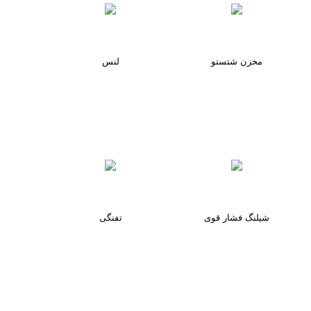
مخزن شتستو
لنس
شیلنگ فشار قوی
تفنگی