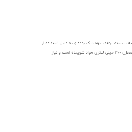
گر حرارتی و مجهز به سیستم توقف اتوماتیک بوده و به دلیل استفاده از
قطعات ساخته شده با دقت ابعادی بالا در پمپ کارواش قابلیت ایجاد فشار یکنواخت را داراست. این محصول دارای 2 عدد نازل توربو و مخزن 300 میلی لیتری مواد شوینده است و نیاز