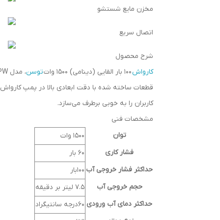
مخزن مایع شستشو
اتصال سریع
شرح محصول
کارواش
100 بار القایی (دینامی) 1500 وات
توسن
کاربران را به خوبی برطرف می‌سازد.
مشخصات فنی
توان
1500 وات
فشار کاری
60 بار
حداکثر فشار خروجی آب
100بار
حجم خروجی آب
7.5 لیتر بر دقیقه
حداکثر دمای آب ورودی
60درجه سانتیگراد