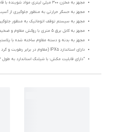
مجهز به مخزن 300 میلی لیتری مواد شوینده با قابلیت تنظیم پاشش کف
مجهز به حسگر حرارتی به منظور جلوگیری از آسیب
مجهز به سیستم توقف اتوماتیک به منظور جلوگیر
مجهز به کابل برق 5 متری با روکش مقاوم و ضخیم
مجهز به بدنه و دسته مقاوم ساخته شده با پلاس
دارای استاندارد IPX5 (مقاوم در برابر رطوبت و گرد و غبار)
“دارای قابلیت مکش: با شیلنگ استاندارد به طول 2 متر و دستگاه در ارتفاع 2 متر بالاتر و پایین تر از سطح آب مدت زمان 50 الی 60 ثانیه زمان لازم است تا دستگاه شروع به کار کند.”