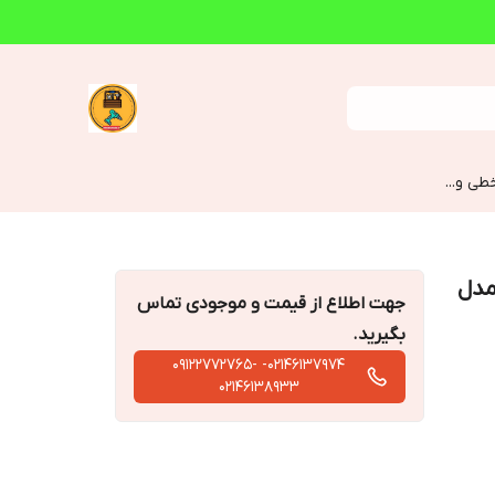
طی و...
نامی) 1500 وات مدل
جهت اطلاع از قیمت و موجودی تماس
بگیرید.
02146137974- 09122772765-
02146138933