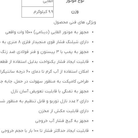
نوع موتور
القایی
وزن
9.9 کیلوگرم
ویژگی های فنی محصول
مجهز به موتور القایی (دینامی) 1500 وات واقعی
دارای شیلنگ فشار قوی منجیدار فلزی 8 متری به منظور سهولت در کار و مانور بیشتر حین کار
مجهز به پمپ با 3 پیستون و فنر فولادی ضد زنگ
قابلیت ایجاد فشار یکنواخت بدلیل استفاده از قطع
امکان استفاده از آب گرم تا دمای 60 درجه سانتیگراد
طراحی کامپکت به منظور سهولت در حمل، جابه جایی 
مجهز به تفنگی با قابلیت تعویض آسان نازل
دارای 2 عدد نازل توربو و قابل تنظیم به منظور شستن انواع سطوح
دارای قابلیت مکش از مخزن
مجهز به گیج فشار آب خروجی
قابلیت ایجاد حداکثر فشار تا 100 بار با حجم خروجی آب 7/5 لیتر بر دقیقه