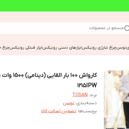
جستجو در محصولات
ی
توسن
چراغ شارژی رونیکس
ابزارهای دستی رونیکس
ابزار فندکی رونیکس
چراغ خ
کارواش 100 بار القایی (دی
1215IPW
برند:
TOSAN
دسته‌بندی
:
توسن
برچسب‌ها :
تضمین اصالت کالا