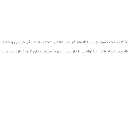
، مدل 1215IPW ساخت کشور چین با 12 ماه گارانتی معتبر، مجهز به حس