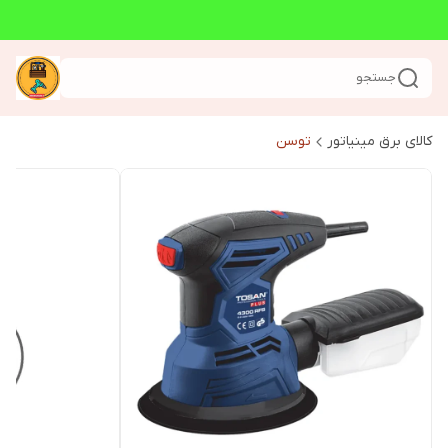
جستجو
کالای برق مینیاتور
توسن