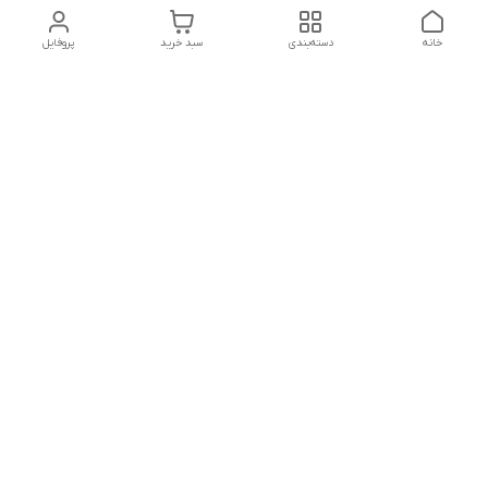
خانه
دسته‌بندی
سبد خرید
پروفایل
دسترسی سریع
تماس با ما
سیاست حریم خصوصی
درباره ما
قوانین و مقررات
از ساعت 9 صبح تا 9 شب پاسخگوی شما هستیم
شماره تماس
02146137974- 09122772765-02146138933
آدرس ایمیل
morteza.azadi.61@gmail.com