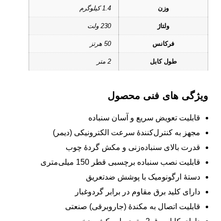
وزن
1.4 کیلوگرم
ولتاژ
230 ولت
فرکانس
50 هرتز
طول کابل
2 متر
ویژگی های فنی محصول
قابلیت تعویض سریع و آسان سنباده
مجهز به کنترل‌کنندۀ سرعت الکترونیکی (دیمر)
قدرت بالای سنباده‌زنی و مکش گردۀ چوب
قابلیت نصب سنباده برچسبی قطر 150 میلی‌متری
دستۀ ارگونومیک با پوشش ضدتعریق
دارای کلید برق مقاوم در برابر گردوغبار
قابلیت اتصال به مکندۀ (جاروبرقی) صنعتی