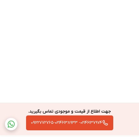
جهت اطلاع از قیمت و موجودی تماس بگیرید.
02146137974- 09122772765-02146138933