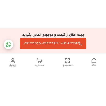
جهت اطلاع از قیمت و موجودی تماس بگیرید.
02146137974- 09122772765-02146138933
خانه
دسته‌بندی
سبد خرید
پروفایل