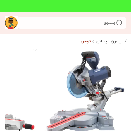
جستجو
کالای برق مینیاتور
توسن