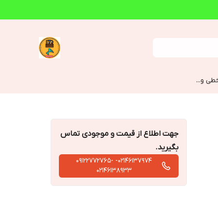
طی و...
جهت اطلاع از قیمت و موجودی تماس
بگیرید.
02146137974- 09122772765-
02146138933