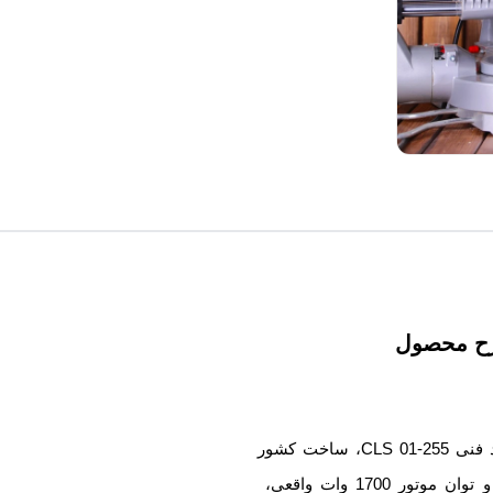
ح محصول
اره فارسی‌بر ثابت با کد فنی CLS 01-255، ساخت کشور
چین با گارانتی 12 ماه و توان موتور 1700 وات واقعی،