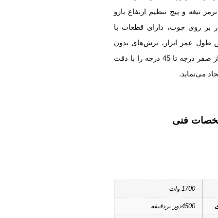
مز تیغه و پیچ تنظیم ارتفاع بازو
 بر روی چوب، دارای قطعات با
 طول عمر ابزار، برش‌های بدون
نقص با زوایای گوناگون از صفر درجه تا 45 درجه را با دقت
جاد می‌نماید.
صات فنی
1700 وات
ی
4500دور بردقیقه