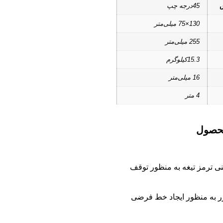
ش
45درجه چپ
130×75 میلی‌متر
255 میلی‌متر
15.3کیلوگرم
16 میلی‌متر
4 متر
محصول
ی ترمز تیغه به منظور توقف
یزر به منظور ایجاد خط فرضی