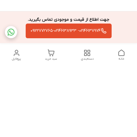
جهت اطلاع از قیمت و موجودی تماس بگیرید.
02146137974- 09122772765-02146138933
خانه
دسته‌بندی
سبد خرید
پروفایل
دسترسی سریع
تماس با ما
سیاست حریم خصوصی