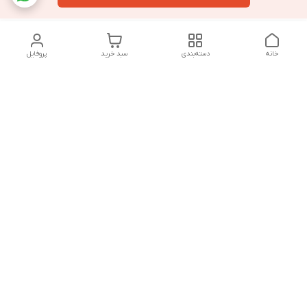
خانه
دسته‌بندی
سبد خرید
پروفایل
دسترسی سریع
تماس با ما
سیاست حریم خصوصی
درباره ما
قوانین و مقررات
از ساعت 9 صبح تا 9 شب پاسخگوی شما هستیم
شماره تماس
02146137974- 09122772765-02146138933
آدرس ایمیل
morteza.azadi.61@gmail.com