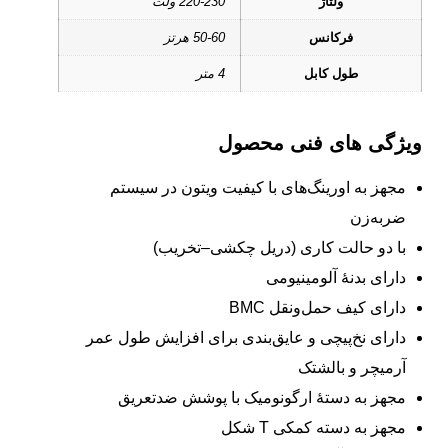
ولتاژ
220-230 ولت
فرکانس
50-60 هرتز
طول کابل
4 متر
ویژگی های فنی محصول
مجهز به اورینگ‌های با کیفیت ویتون در سیستم
ضربه‌زن
با دو حالت کاری (دریل چکشی–تخریب)
دارای بدنۀ آلومینیومی
دارای کیف حمل‌ونقل BMC
دارای نخ‌پیچی و عایق‌بندی برای افزایش طول عمر
آرمیچر و بالشتک
مجهز به دستۀ ارگونومیک با پوشش ضدتعریق
مجهز به دسته کمکی T شکل