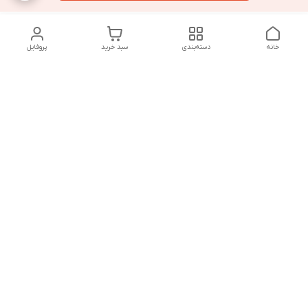
خانه
دسته‌بندی
سبد خرید
پروفایل
دسترسی سریع
تماس با ما
سیاست حریم خصوصی
درباره ما
قوانین و مقررات
از ساعت 9 صبح تا 9 شب پاسخگوی شما هستیم
شماره تماس
02146137974- 09122772765-02146138933
آدرس ایمیل
morteza.azadi.61@gmail.com