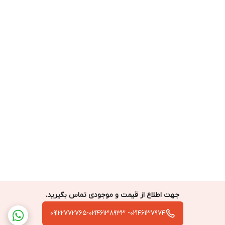
جهت اطلاع از قیمت و موجودی تماس بگیرید.
02146137974- 09122772765-02146138933