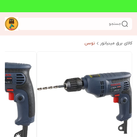
جستجو
کالای برق مینیاتور
توسن