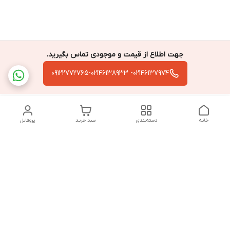
جهت اطلاع از قیمت و موجودی تماس بگیرید.
02146137974- 09122772765-02146138933
خانه
دسته‌بندی
سبد خرید
پروفایل
دسترسی سریع