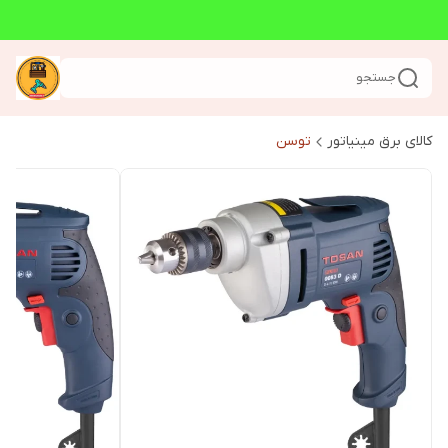
جستجو
کالای برق مینیاتور
توسن