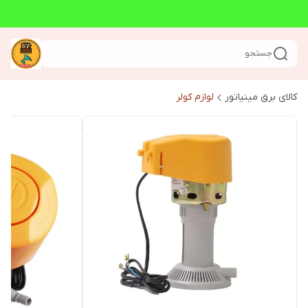
جستجو
کالای برق مینیاتور
لوازم کولر