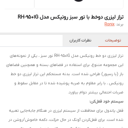
تراز لیزری دوخط با نور سبز رونیکس مدل RH-9501G
برند:
Ronix
توضیحات
نظرات کاربران
تراز لیزری دو خط رونیکس مدل RH-9501G نور سبز ، یکی از نمونه‌های
این مجموعه متنوع، برای استفاده در فضاهای بسته و همچنین فضاهای
باز (با رسیور) طراحی شده است. بدنه مستحکم این تراز لیزری دو خط
رونیکس ، با رابر مقاوم به ضربه پوشیده شده تا در مقابل سقوط و
ضربات احتمالی بیشتر دوام بیاورد.
سیستم خود قفل‌کن:
قفل پاندول برای محافظت از سیستم لیزری در هنگام جا‌به‌جایی تعبیه
شده است. برای قفل‎‌کردن آونگ در حال حرکت، دکمه‌ خاموش/روشن در