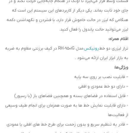
قسمت وسط قرار می‌گیرد تا آونگ در هنگام جابه‌جایی حرکت نکند و در
جای خود ثابت بماند. یکی دیگر از کاربردهای این سیستم این است که
هنگامی که لیزر در حالت خاموش قرار دارد، با فشردن و نگهداشتن دکمه
لیزر می‌توانید حالت پاندول را فعال کنید.
اقلام همراه:
تراز لیزری دو خط
رونیکس
مدل RH-9501G در کیف برزنتی مقاوم به ضربه
به بازار ابزار ایران ارائه می‌شود .
ویژگی‌ها:
– قابلیت نصب بر روی سه پایه
– دارای دو خط عمودی و افقی
‐ قابل استفاده در فضاهای بسته و همچنین فضاهای باز (با رسیور)
‐ دارای قابلیت نمایش خط ها به صورت همزمان برای انجام طیف وسیعی
از فعالیت‌ها
– قادر به تنظیم سریع و بدون زحمت برای طرح خط های افقی یا عمودی