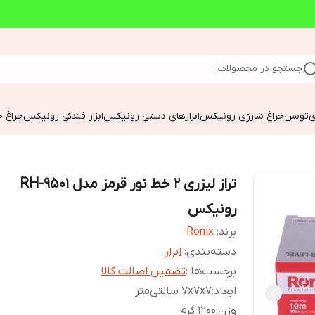
جستجو در محصولات
ی
توسن
چراغ شارژی رونیکس
ابزارهای دستی رونیکس
ابزار فندکی رونیکس
چراغ خ
تراز لیزری 2 خط نور قرمز مدل RH-9501
رونیکس
برند:
Ronix
دسته‌بندی
:
ابزار
برچسب‌ها :
تضمین اصالت کالا
ابعاد
:
7x7x7 سانتی‌متر
وزن
:
1200 گرم