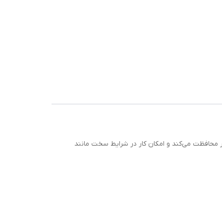
للی IP54 که از دستگاه در برابر سقوط از دست کاربر محافظت می‌کند و امکان کار در شرایط سخت مانند