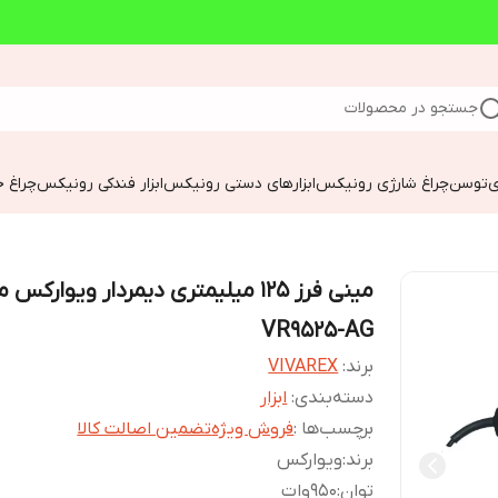
جستجو در محصولات
ی
توسن
چراغ شارژی رونیکس
ابزارهای دستی رونیکس
ابزار فندکی رونیکس
چراغ خ
مینی فرز 125 میلیمتری دیمردار ویوارکس
VR9525-AG
برند:
VIVAREX
دسته‌بندی
:
ابزار
برچسب‌ها :
فروش ویژه
تضمین اصالت کالا
برند
:
ویوارکس
توان
:
950وات