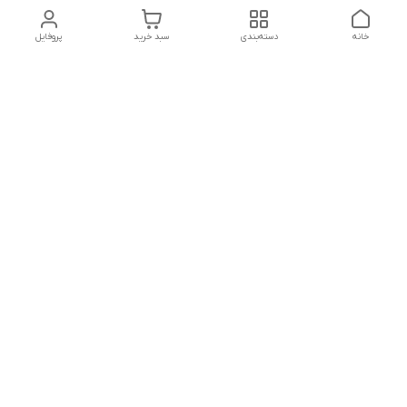
خانه
دسته‌بندی
سبد خرید
پروفایل
دسترسی سریع
تماس با ما
سیاست حریم خصوصی
درباره ما
قوانین و مقررات
از ساعت 9 صبح تا 9 شب پاسخگوی شما هستیم
شماره تماس
02146137974- 09122772765-02146138933
آدرس ایمیل
morteza.azadi.61@gmail.com