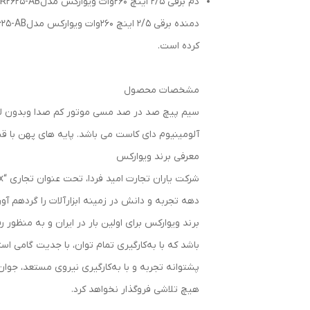
دم برقی 2/5 اینچ 260وات ویوارکس مدلVR2625-AB
کرده است.
مشخصات محصول
سیم پیچ صد در صد مسی موتور کم صدا وبدون لرزش
آلومینیوم دای کاست می باشد. پایه های پهن با قب
معرفی برند ویوارکس
دهه تجربه و دانش در زمینه ابزار‌آلات را گردهم آو
برند ویوارکس برای اولین بار در ایران و به منظور رفاه حال م
باشد که با به‌کارگیری تمام توان، با جدیت گامی ا
پشتوانه تجربه و با به‌کار‌گیری نیروی مستعد، جوان و
هیچ تلاشی فروگذار نخواهد کرد.