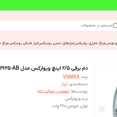
جستجو در محصولات
ی
توسن
چراغ شارژی رونیکس
ابزارهای دستی رونیکس
ابزار فندکی رونیکس
چراغ خ
دم برقی 2/5 اینچ ویوارکس مدل VR2625-AB
برند:
VIVAREX
دسته‌بندی
:
ابزار
برچسب‌ها :
تضمین اصالت کالا
برند
:
ویوارکس
توان خروجی
:
260 وات