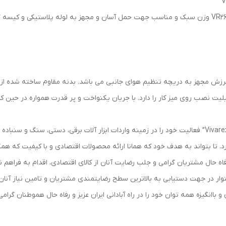
دمنده برقی 2/5 اینچ 260وات ویوارکس مدلVR2625-AB وزن سبک و مناسب جهت حمل آسان و مجهز به لوله پ
 مجهز به دریچه تنظیم هوای جانبی می باشد. بدنه مقاوم ساخته شده از به
لیت نصب روی میز کار را دارد. با جریان یکنواخت و پر قدرت همواره در حین کا
رد. تا بتواند به هدف خود که همانا ارائه محصولات اقتصادی و با کیفیت که همگا
شتریان گرامی و جلب رضایت آنان از کالای اقتصادی، اقدام به فراهم نمودن گارانتی 12 ماهه بدون
ستوار در جهت دستیابی به بالاترین سطح رضایتمندی مشتریان و تامین نیاز آنان
 با‌انگیزه همه توان خود را در راه آبادانی ایران عزیز و رفاه حال هموطنان گرام