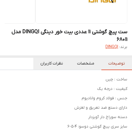
ست پیچ گوشتی 11 عددی بیت خور دینگی DINGQI مدل
68011
برند:
DINGQI
توضیحات
مشخصات
نظرات کاربران
ساخت : چین
کیفیت : درجه یک
جنس : فولاد کروم وانادیوم
دارای دستع ضد تعریق و لغزش
دسته سوراخ دار آویزدار
سایز سری پیچ گوشتی دوسو: 4-5-6