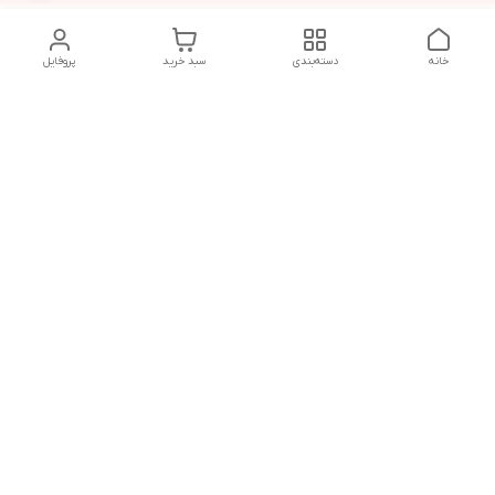
خانه
دسته‌بندی
سبد خرید
پروفایل
دسترسی سریع
تماس با ما
سیاست حریم خصوصی
درباره ما
قوانین و مقررات
از ساعت 9 صبح تا 9 شب پاسخگوی شما هستیم
شماره تماس
02146137974- 09122772765-02146138933
آدرس ایمیل
morteza.azadi.61@gmail.com