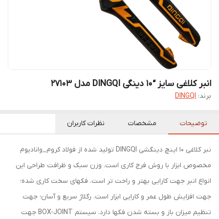
انبر کلاغی سایز “10 دینگی DINGQI مدل 27103
برند:
DINGQI
توضیحات
مشخصات
نظرات کاربران
نبر کلاغی 10 اینچ دینگشی DINGQI تولید شده از فولاد کروم_وانادیوم
مخصوص ابزار با روش فرج کاری است. وزن سبک و ظرافت طراحی این
انواع انبر جهت کارایی بهتر و راحت تر است. فکهای سخت کاری شده؛
جهت افزایش طول عمر و کارایی ابزار است. رگلاژ سریع و آسان؛ جهت
تنظیم میزان باز و بسته شدن فکها دارد. سیستم BOX-JOINT جهت