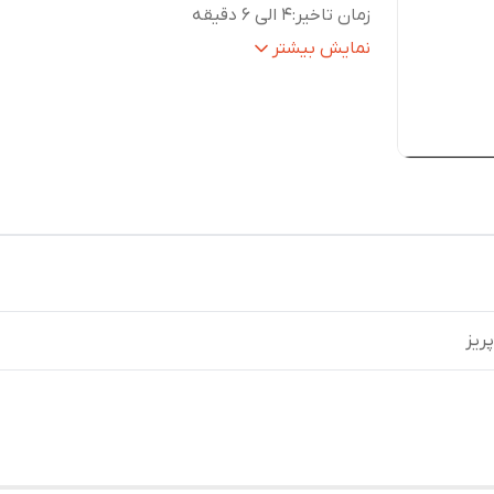
زمان تاخیر
:
۴ الی ۶ دقیقه
حداکثر توان خروجی
:
۳۵۰۰ وات
نمایش بیشتر
مناسب
دو دستگاه پر مصرف مانند لباسشویی و
برای
:
ظرفشویی به صورت همزمان
ریز