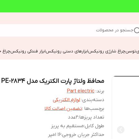
جستجو در محصولات
ی
توسن
چراغ شارژی رونیکس
ابزارهای دستی رونیکس
ابزار فندکی رونیکس
چراغ خ
محافظ ولتاژ پارت الکتریک مدل PE-2834‎
برند:
Part electric
دسته‌بندی
:
لوازم الکتریکی
برچسب‌ها :
تضمین اصالت کالا
تعداد پریزها
:
۲عدد
طول کابل
:
مستقیم به پریز
حداکثر جریان خروجی
:
۱۶ امپر