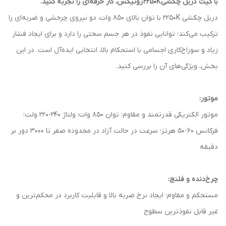
با کیت دریل چکشی
2250K
رونیکس، کار حرفه‌ای را تجربه کنید.
دریل چکشی 2250K با توان بالای 850 وات، دو نیروی چرخشی و ضربه‌ای را
ترکیب می‌کند؛ توانایی نفوذ در هر جسم سختی را دارد و برای ایجاد فشار
زیاد و سوراخ‌کاری اجسامی با استحکام بالا، انتخابی ایده‌آل است. در این
بخش، ویژگی‌های آن را بررسی کنید.
موتور:
موتور الکتریکی قدرتمند و مقاوم؛ توان 850 وات؛ ولتاژ 240-220 ولت؛
فرکانس 60-50 هرتز؛ سرعت در حالت آزاد در محدوده‌ صفر تا 3000 دور بر
دقیقه
چرخ‌دنده و فلنج:
مستحکم و مقاوم؛ ایجاد نرخ ضربه‌ بالا و قابلیت کاربرد در محکم‌ترین و
غیر قابل‌ نفوذترین سطوح