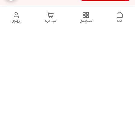
خانه
دسته‌بندی
سبد خرید
پروفایل
دسترسی سریع
تماس با ما
سیاست حریم خصوصی
درباره ما
قوانین و مقررات
از ساعت 9 صبح تا 9 شب پاسخگوی شما هستیم
شماره تماس
02146137974- 09122772765-02146138933
آدرس ایمیل
morteza.azadi.61@gmail.com