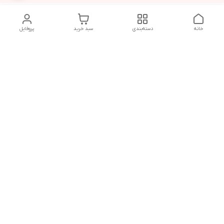
خانه
دسته‌بندی
سبد خرید
پروفایل
دسترسی سریع
تماس با ما
سیاست حریم خصوصی
درباره ما
قوانین و مقررات
از ساعت 9 صبح تا 9 شب پاسخگوی شما هستیم
شماره تماس
02146137974- 09122772765-02146138933
آدرس ایمیل
morteza.azadi.61@gmail.com