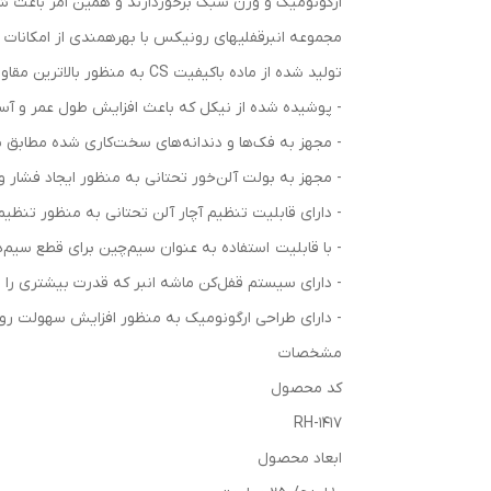
ارگونومیک و وزن سبک برخوردارند و همین امر باعث شد
مجموعه انبرقفلی­های رونیکس با بهره­مندی از امکانات
تولید شده از ماده باکیفیت CS به منظور بالاترین مقاومت در حین انجام کارهای صنعتی
- پوشیده شده از نیکل که باعث افزایش طول عمر و آسیب
- مجهز به فک‌ها و دندانه‌های سخت‌کاری شده مطابق با استاندارد DIN به منظور افزایش مقاومت سایشی و همچنین ثا
- مجهز به بولت آلن‌خور تحتانی به منظور ایجاد فشار و
- دارای قابلیت تنظیم آچار آلن تحتانی به منظور تنظیم
- با قابلیت استفاده به عنوان سیم‌چین برای قطع سیم‌ه
- دارای سیستم قفل‌کن ماشه انبر که قدرت بیشتری را ب
- دارای طراحی ارگونومیک به منظور افزایش سهولت رو
مشخصات
کد محصول
RH-1417
ابعاد محصول