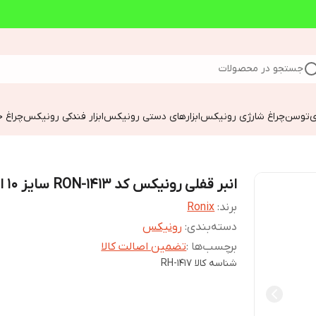
جستجو در محصولات
ی
توسن
چراغ شارژی رونیکس
ابزارهای دستی رونیکس
ابزار فندکی رونیکس
چراغ خ
انبر قفلی رونیکس کد RON-1413 سایز 10 اینچ
برند:
Ronix
دسته‌بندی
:
رونیکس
برچسب‌ها :
تضمین اصالت کالا
شناسه کالا
RH-1417