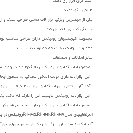
است برای ابزار رخ دهد.
طراحی ارگونومیک
یکی از مهمترین ویژگی ابزارآلات دستی طراحی سبک و ارگو
خستگی کمتری را تحمل کند.
مجموعه انبرقفلی­های رونیکس دارای طراحی مناسب بوده
دهد و در نهایت به نتیجه مطلوب دست یابد.
سایر امکانات و متعلقات
· مجموعه انبرقفلی­های رونیکس به فک­ها و دندانه­های سخت­کاری شده مطابق با استاندارد DIN مجهز است که افزایش 
· این ابزارآلات دارای بولت آلن­خور تحتانی به منظور ای
· آچار آلن تحتانی این انبرقفلی­ها برای تنظیم فشار بر
· این ابزارالات رونیکس قابلیت این را دارند که مانند ی
· مجموعه انبرقفلی­های رونیکس دارای سیستم قفل کن ما
انبرقفلی­های مدل RH-1415، RH-1416، RH-1417رونیکس در یک کلام
آنچه گفته شد بیان ویژگی­های یکی از مجموعه­های ابزارآ