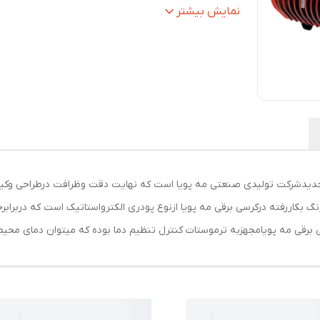
تنظیمات حرارت
:
دارد
نمایش بیشتر
MK-5 یکی دیگرازمحصولات جدیدشرکت تولیدی صنعتی مه پویا است که نهایت دقت وظرافت در
انداردایران ، کم مصرف وبارده انرژی Aاست. رنگ بکاررفته درکرسی برقی مه پویا ازنوع پودری الکترواستا
ی برقی مه پویامجهزبه ترموستات کنترل تنظیم دما بوده که میتوان دمای محیط 