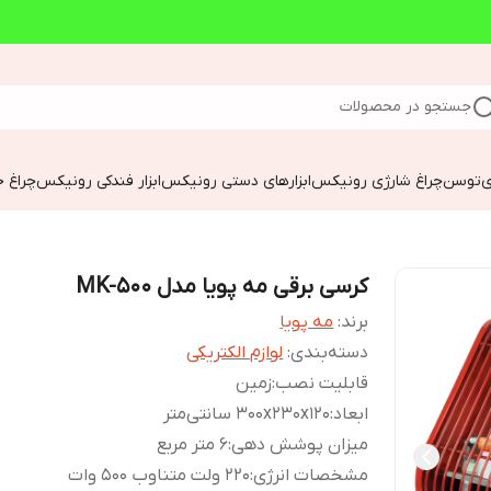
جستجو در محصولات
ی
توسن
چراغ شارژی رونیکس
ابزارهای دستی رونیکس
ابزار فندکی رونیکس
چراغ خ
کرسی برقی مه پویا مدل MK-500
برند:
مه پویا
دسته‌بندی
:
لوازم الکتریکی
قابلیت نصب
:
زمین
ابعاد
:
۳۰۰x۲۳۰x۱۲۰ سانتی‌متر
میزان پوشش دهی
:
6 متر مربع
مشخصات انرژی
:
۲۲۰ ولت متناوب ۵۰۰ وات