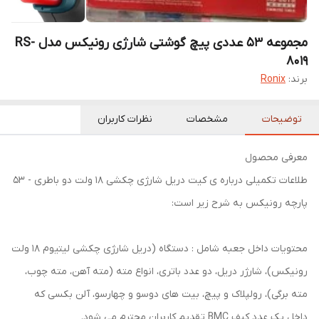
مجموعه 53 عددی پیچ گوشتی شارژی رونیکس مدل RS-
8019
برند:
Ronix
توضیحات
مشخصات
نظرات کاربران
معرفی محصول
طلاعات تکمیلی درباره ی کیت دریل شارژی چکشی 18 ولت دو باطری - 53
پارچه رونیکس به شرح زیر است:
محتویات داخل جعبه شامل : دستگاه (دریل شارژی چکشی لیتیوم 18 ولت
رونیکس)، شارژر دریل، دو عدد باتری، انواع مته (مته آهن، مته چوب،
مته برگی)، رولپلاک و پیچ، بیت های دوسو و چهارسو، آلن بکسی که
داخل یک عدد کیف BMC تقدیم کاربران محترم می شود.