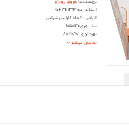
برچسب‌ها :
فروش ویژه
استاندارد
:
9043413930
گارانتی
:
12 ماه گارانتی شرکتی
شار نوری
:
1050lm
بهره نوری
:
88lm/w
وزن
:
44gr
نمایش بیشتر