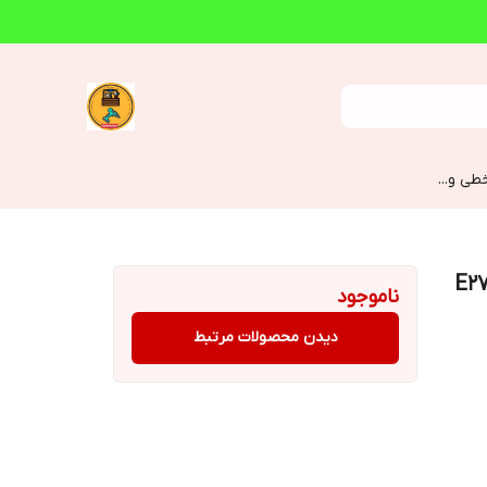
طی و...
12 وات آفتابی نمانور مدل LED پایه E27
ناموجود
دیدن محصولات مرتبط