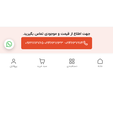
جهت اطلاع از قیمت و موجودی تماس بگیرید.
02146137974- 09122772765-02146138933
خانه
دسته‌بندی
سبد خرید
پروفایل