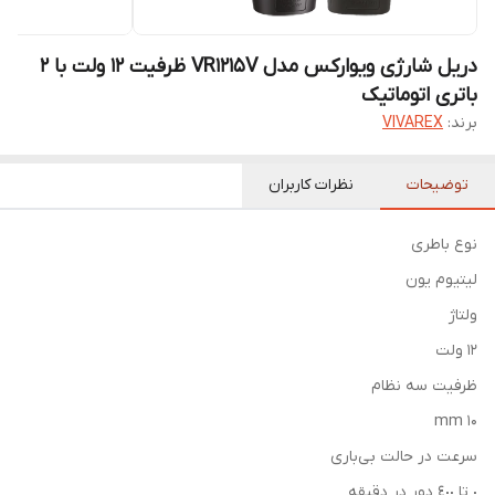
دریل شارژی ویوارکس مدل VR1215V ظرفیت ۱۲ ولت با ۲
باتری اتوماتیک
برند:
VIVAREX
توضیحات
نظرات کاربران
نوع باطری
لیتیوم یون
ولتاژ
١٢ ولت
ظرفیت سه نظام
10 mm
سرعت در حالت بی‌باری
٠ تا ٤٠٠ دور در دقیقه