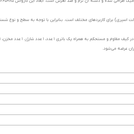
 آن نرم و ضد لغزش است. ابعاد این کارواش 85×265×680 میلی‌متر و وزن آن 1,25 کیلوگرم است.