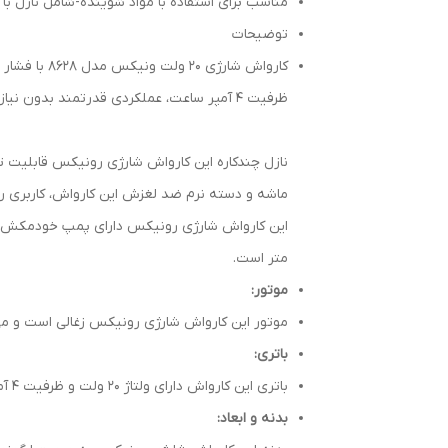
مناسب برای استفاده با مواد شوینده-شامل نازل ب
توضیحات
ظرفیت ۴ آمپر ساعت، عملکردی قدرتمند بدون نیاز به برق مستقیم ارائه می‌دهد.
ماشه و دسته نرم ضد لغزش این کارواش، کاربری را
متر است.
موتور:
موتور این کارواش شارژی رونیکس زغالی است و می‌تواند حداکثر جریان 3,5 لیتر بر دقیقه
باتری:
باتری این کارواش دارای ولتاژ 20 ولت و ظرفیت 4 آمپر ساعت است. باتری این کارواش ALL IN ONE است و با تمامی شارژی‌های 20 ولت سری 86 رونیکس سازگار است.
بدنه و ابعاد: