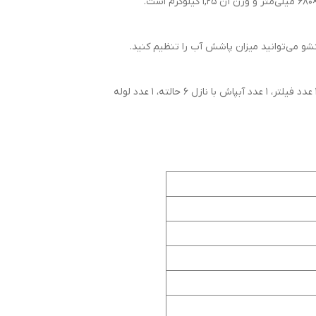
کارواش شارژی 20 ولت 4 آمپر رونیکس مدل 8628 در کیف مقاوم و مستحکم به همراه پک باتری 1 عدد، 1 عدد شارژر، 1 عدد مخزن، 1 عدد فیلتر، 1 عدد آبپاش با نازل 6 حالته، 1 عدد لوله