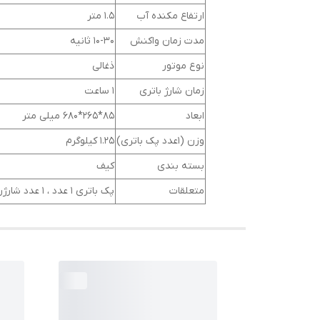
ارتفاع مکنده آب
1.5 متر
مدت زمان واکنش
10-30 ثانیه
نوع موتور
ذغالی
زمان شارژ باتری
1 ساعت
ابعاد
85*265*680 میلی متر
وزن (1عدد پک باتری)
1.25 کیلوگرم
بسته بندی
کیف
متعلقات
پک باتری 1 عدد ، 1 عدد شارژر ، 1 عدد مخزن ، 1 عدد فیلتر ، 1 عدد آبپاش با نازل6 حالته ، 1 عدد لوله ورودی آب 5 متر ، 1 عدد اهرم تفنگ ، 1 عدد کیف