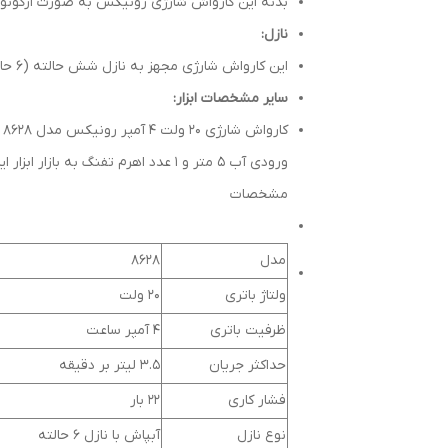
بدنه این کارواش شارژی رونیکس به صورت ارگونومیک طراحی شده و دسته
نازل:
این کارواش شارژی مجهز به نازل شش حالته (6 حالت اسپری) برای کاربردهای مختلف است. بنابراین با توجه به سطح و نوع شستشو می‌توانید میزان پاشش آب را تنظیم کنید.
سایر مشخصات ابزار:
ورودی آب 5 متر و 1 عدد اهرم تفنگ به بازار ابزار ایران عرضه می‌شود.
مشخصات
مدل
8628
ولتاژ باتری
20 ولت
ظرفیت باتری
4 آمپر ساعت
حداکثر جریان
3.5 لیتر بر دقیقه
فشار کاری
22 بار
نوع نازل
آبپاش با نازل 6 حالته