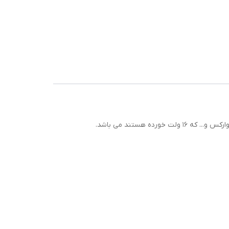
باطری دریل شارژی قابل استفاده برای کلیه دریل شارژی های چهار سلولی موجود در بازار مانند دریل های ادون، گریتک، باس، آنکور، ویوارکس و... که 16 ولت خورده هستند می باشد.