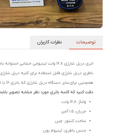
توضیحات
نظرات کاربران
اتری دریل شارژی 16.8 ولت لیتیومی خشابی استوانه باطری مربعی برند ویوارکس VR1615-LB مناسب ادون باس گریتک و..
همچنین برای سایر دستگاه دریل شارژی که باتری 16 یا 18 یا 24 ولت مربعی برروی آن ها قرار می گیرد استفاده می شود.
دقت کنید که کاسه باتری مورد نظر مشابه تصویر باشد
ولتاژ: 16.8 ولت
جریان: 1.5 آمپر
ساخت کشور: چین
جنس باطری: لیتیوم یون