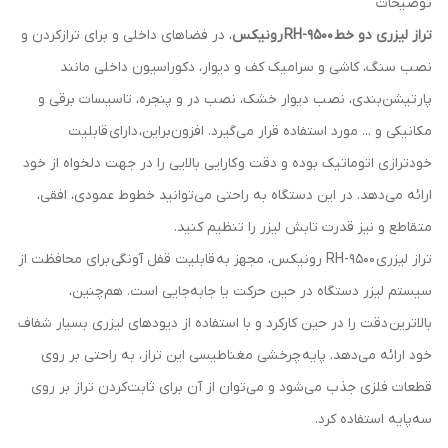
توضیحات
تراز لیزری دو خط
RH-9500
رونیکس
، در فضاهای داخلی و برای ترازکردن و
نصب سنگ، کاشی و سرامیک کف و دیوار، دکوراسیون داخلی مانند
پارتیشن‌بندی، نصب دیوار خشک، نصب در و پنجره، تاسیسات برقی و
مکانیکی و ... مورد استفاده قرار می‌گیرد. افزون‌براین، دارای قابلیت
خودترازی اتوماتیک بوده و دقت و کارایی بالایی را در جهت دلخواه از خود
ارائه می‌دهد. در این دستگاه به راحتی می‌توانید خطوط عمودی، افقی،
متقاطع و نیز قدرت تابش لیزر را تنظیم کنید.
تراز لیزری RH-9500 رونیکس، مجهز به قابلیت قفل آونگی برای محافظت از
سیستم لیزر دستگاه در حین حرکت یا جا‌به‌جایی است. هم‌چنین،
بالاترین دقت را در حین کارکرد و با استفاده از دیودهای لیزری بسیار شفاف
خود ارائه می‌دهد. پایه چرخشی مغناطیسی این تراز، به راحتی بر روی
قطعات فلزی جذب می‌شود و می‌توان از آن برای ثابت‌کردن تراز بر روی
سه‌پایه استفاده کرد.