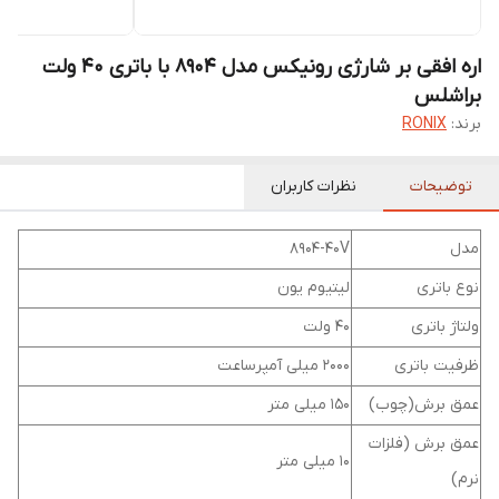
اره افقی بر شارژی رونیکس مدل 8904 با باتری ۴۰ ولت
براشلس
برند:
RONIX
توضیحات
نظرات کاربران
مدل
8904-40V
نوع باتری
لیتیوم یون
ولتاژ باتری
40 ولت
ظرفیت باتری
2000 میلی آمپرساعت
عمق برش(چوب)
150 میلی متر
عمق برش (فلزات
10 میلی متر
نرم)