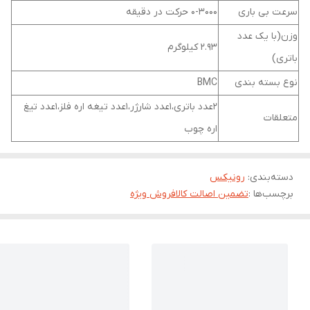
سرعت بی باری
0-3000 حرکت در دقیقه
وزن(با یک عدد
2.93 کیلوگرم
باتری)
نوع بسته بندی
BMC
2عدد باتری،1عدد شارژر،1عدد تیغه اره فلز،1عدد تیغ
متعلقات
اره چوب
دسته‌بندی
:
رونیکس
برچسب‌ها :
تضمین اصالت کالا
فروش ویژه