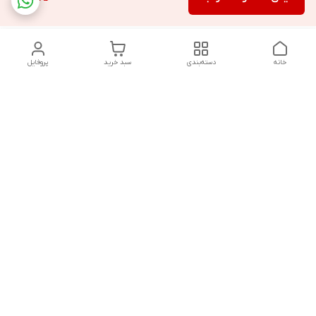
خانه
دسته‌بندی
سبد خرید
پروفایل
دسترسی سریع
تماس با ما
سیاست حریم خصوصی
درباره ما
قوانین و مقررات
از ساعت 9 صبح تا 9 شب پاسخگوی شما هستیم
شماره تماس
02146137974- 09122772765-02146138933