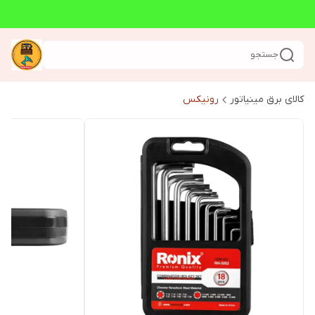
جستجو
کالای برق مینیاتور
رونیکس