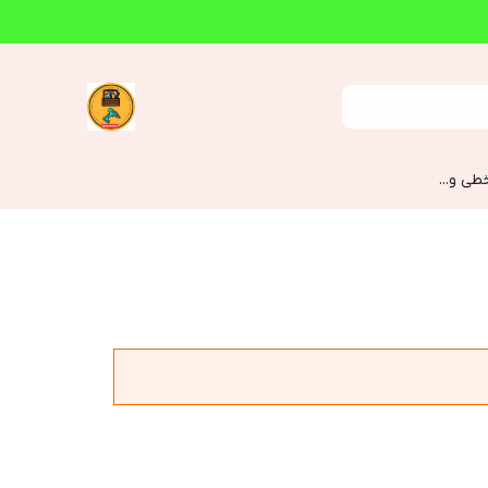
طی و...