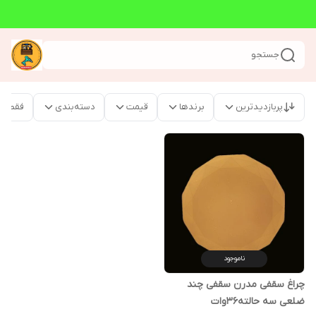
جستجو
پربازدیدترین
برندها
قیمت
دسته‌بندی
فقط م
ناموجود
چراغ سقفی مدرن سقفی چند
ضلعی سه حالته36وات