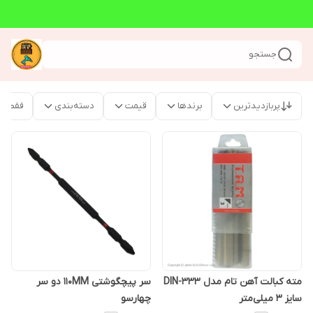
جستجو
پربازدیدترین
برندها
قیمت
دسته‌بندی
فقط م
مته کبالت آهن تام مدل DIN-333
سر پیچگوشتی 110MM دو سر
سایز 3 میلی‌متر
چهارسو